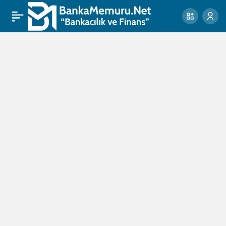
Vergi sisteminin önemli
0
bir unsuru: Stopaj nedir
ve kimleri ilgilendiriyor?