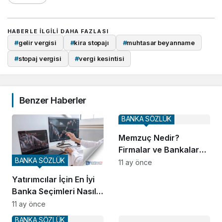
HABERLE ILGILI DAHA FAZLASI
#
gelir vergisi
#
kira stopajı
#
muhtasar beyanname
#
stopaj vergisi
#
vergi kesintisi
Benzer Haberler
BANKA SÖZLÜK
Memzuç Nedir?
Firmalar ve Bankalar
BANKA SÖZLÜK
İçin Kredi Risklerini
11 ay önce
Gösteren Sistem
Yatırımcılar İçin En İyi
Banka Seçimleri Nasıl
Yapılır?
11 ay önce
BANKA SÖZLÜK