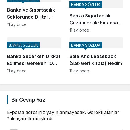
BANKA SÖZLÜK
Banka ve Sigortacılık
Banka Sigortacılık
Sektöründe Dijital
Çözümleri ile Finansal
Dönüşüm Ne Anlama
11 ay önce
Güvence Nasıl
11 ay önce
Geliyor?
Sağlanır?
BANKA SÖZLÜK
BANKA SÖZLÜK
Banka Seçerken Dikkat
Sale And Leaseback
Edilmesi Gereken 10
(Sat-Geri Kirala) Nedir?
Önemli Faktör
11 ay önce
11 ay önce
Bir Cevap Yaz
E-posta adresiniz yayınlanmayacak.
Gerekli alanlar
*
ile işaretlenmişlerdir