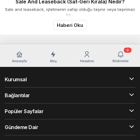
Sale And Leaseback (Sat-Geri Kirala) Nedir?
Sale and leaseback, işletmenin sahip olduğu taşınır veya taşınmaz
bir...
Haberi Oku
0
Anasayfa
Akış
Hesabım
Bildirimler
Kurumsal
Bağlantılar
Popüler Sayfalar
Gündeme Dair