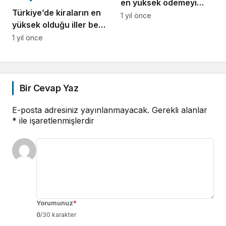
en yüksek ödemeyi
Türkiye’de kiraların en
hangi banka yapıyor?
1 yıl önce
yüksek olduğu iller belli
oldu!
1 yıl önce
Bir Cevap Yaz
E-posta adresiniz yayınlanmayacak.
Gerekli alanlar
*
ile işaretlenmişlerdir
Yorumunuz
*
0
/30 karakter