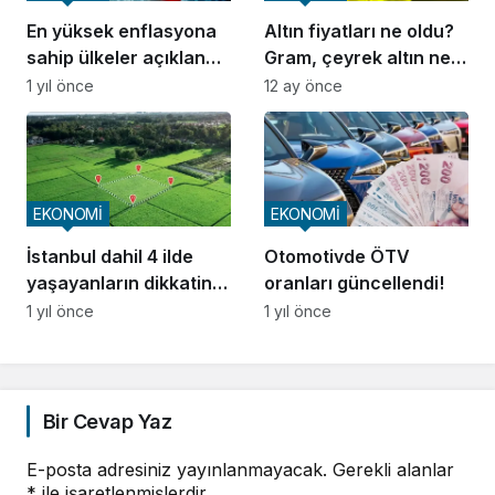
En yüksek enflasyona
Altın fiyatları ne oldu?
sahip ülkeler açıklandı!
Gram, çeyrek altın ne
İşte Türkiye’nin
kadar?
1 yıl önce
12 ay önce
sıralaması
EKONOMİ
EKONOMİ
İstanbul dahil 4 ilde
Otomotivde ÖTV
yaşayanların dikkatine!
oranları güncellendi!
Kamu arazileri satışa
1 yıl önce
1 yıl önce
çıkıyor
Bir Cevap Yaz
E-posta adresiniz yayınlanmayacak.
Gerekli alanlar
*
ile işaretlenmişlerdir