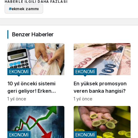
HABERLE ILGILI DAHA FAZLASI
#
ekmek zammı
Benzer Haberler
EKONOMİ
EKONOMİ
10 yıl önceki sistemi
En yüksek promosyon
geri geliyor! Erken
veren banka hangisi?
emeklilikte yeni fırsat
1 yıl önce
1 yıl önce
EKONOMİ
EKONOMİ