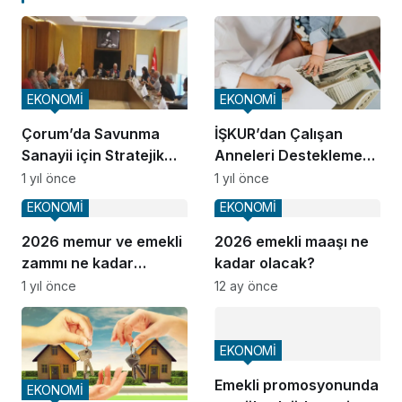
EKONOMİ
EKONOMİ
Çorum’da Savunma
İŞKUR’dan Çalışan
Sanayii için Stratejik
Anneleri Destekleme
Sıvı ve Katı Yakıt Tesisi
Programı
1 yıl önce
1 yıl önce
Yatırımı Planı
EKONOMİ
EKONOMİ
2026 memur ve emekli
2026 emekli maaşı ne
zammı ne kadar
kadar olacak?
olacak?
1 yıl önce
12 ay önce
EKONOMİ
Emekli promosyonunda
EKONOMİ