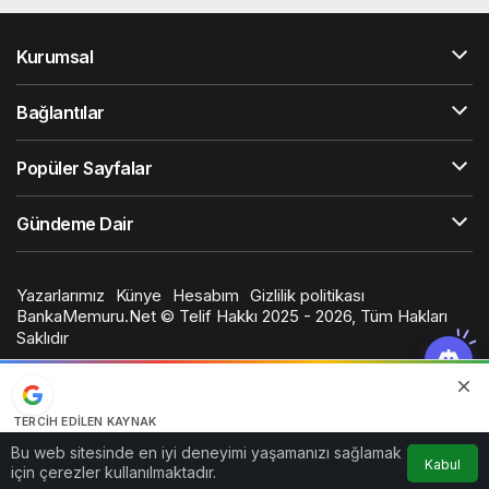
Kurumsal
Bağlantılar
Popüler Sayfalar
Gündeme Dair
Yazarlarımız
Künye
Hesabım
Gizlilik politikası
BankaMemuru.Net © Telif Hakkı 2025 - 2026, Tüm Hakları
Saklıdır
TERCIH EDILEN KAYNAK
Google'da bizi öne çıkarın
Bu web sitesinde en iyi deneyimi yaşamanızı sağlamak
Kabul
Kaynağı Ekle
için çerezler kullanılmaktadır.