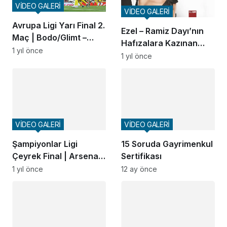
VİDEO GALERİ
VİDEO GALERİ
Avrupa Ligi Yarı Final 2.
Ezel – Ramiz Dayı’nın
Maç | Bodo/Glimt –
Hafızalara Kazınan
Tottenham (Özet)
1 yıl önce
Repliği
1 yıl önce
VİDEO GALERİ
VİDEO GALERİ
Şampiyonlar Ligi
15 Soruda Gayrimenkul
Çeyrek Final | Arsenal
Sertifikası
– Real Madrid (Özet)
1 yıl önce
12 ay önce