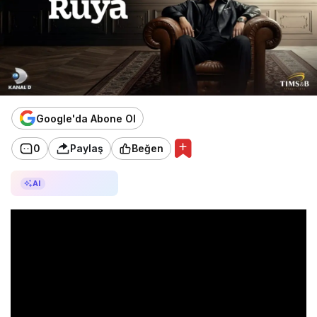
Google'da Abone Ol
0
Paylaş
Beğen
AI ile Özetle
AI