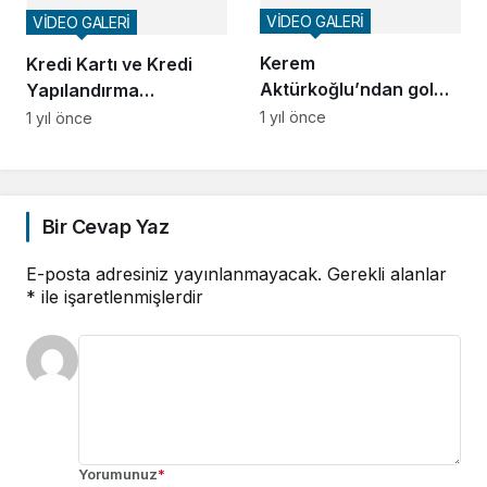
VİDEO GALERİ
VİDEO GALERİ
Kerem
Kredi Kartı ve Kredi
Aktürkoğlu’ndan gol
Yapılandırma
şov! | Portekiz Ligi |
Şartlarına İlişkin
1 yıl önce
1 yıl önce
Benfica – Rio Ave
Bilgilendirme
(Özet)
Bir Cevap Yaz
E-posta adresiniz yayınlanmayacak.
Gerekli alanlar
*
ile işaretlenmişlerdir
Yorumunuz
*