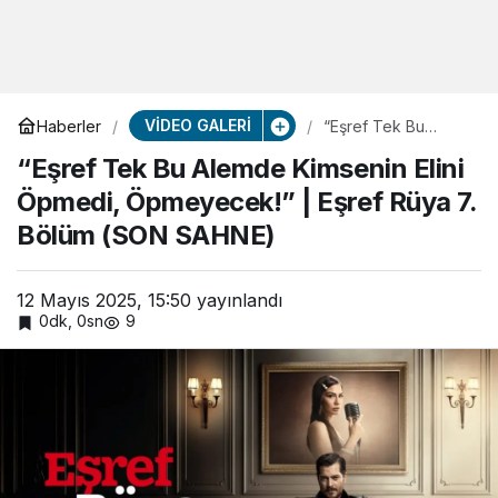
VİDEO GALERİ
Haberler
“Eşref Tek Bu
Alemde Kimsenin
“Eşref Tek Bu Alemde Kimsenin Elini
Elini Öpmedi,
Öpmeyecek!” |
Öpmedi, Öpmeyecek!” | Eşref Rüya 7.
Eşref Rüya 7. Bölüm
(SON SAHNE)
Bölüm (SON SAHNE)
12 Mayıs 2025, 15:50
yayınlandı
0dk, 0sn
9