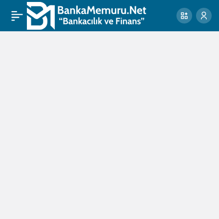
“Eşref Tek Bu Alemde
0
Kimsenin Elini Öpmedi,
Öpmeyecek!” | Eşref
Rüya 7. Bölüm (SON
SAHNE)