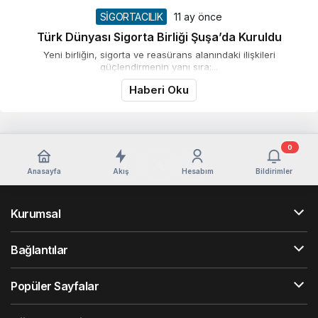
SİGORTACILIK
11 ay önce
Türk Dünyası Sigorta Birliği Şuşa’da Kuruldu
Yeni birliğin, sigorta ve reasürans alanındaki ilişkileri
güçlendirmenin yanı sıra;...
Haberi Oku
0
Anasayfa
Akış
Hesabım
Bildirimler
Kurumsal
Bağlantılar
Popüler Sayfalar