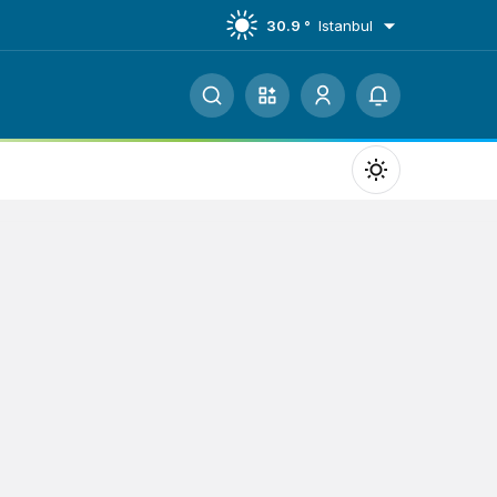
30.9 °
Istanbul
Mod
değiştir
Gündüz Modu
Gündüz modunu seçin.
Gece Modu
Gece modunu seçin.