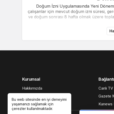
Doğum İzni Uygulamasında Yeni Dönem:
çalışanlar için mevcut doğum izni süresi, g
ve doğum sonrası 8 hafta olmak üzere topla
Ha
Kurumsal
Bağlantı
Hakkımızda
Canlı TV
Künye
Gazete M
Bu web sitesinde en iyi deneyimi
Gizlilik politikası
Kanews I
yaşamanızı sağlamak için
çerezler kullanılmaktadır.