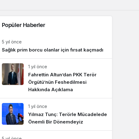
Sistem Modu
Sistem modunu seçin.
Popüler Haberler
5 yıl önce
Sağlık prim borcu olanlar için fırsat kaçmadı
1 yıl önce
Fahrettin Altun’dan PKK Terör
Örgütü’nün Feshedilmesi
Hakkında Açıklama
1 yıl önce
Yılmaz Tunç: Terörle Mücadelede
Önemli Bir Dönemdeyiz
5 yıl önce