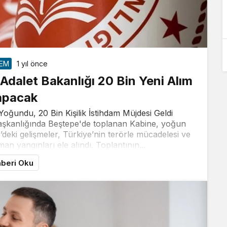
EM
1 yıl önce
Adalet Bakanlığı 20 Bin Yeni Alım
apacak
ğundu, 20 Bin Kişilik İstihdam Müjdesi Geldi
kanlığında Beştepe'de toplanan Kabine, yoğun
’deki gelişmeler, Türkiye’nin terörle mücadelesi ve
an yangınları ele alındı. Toplantının...
beri Oku