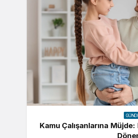
GÜND
Kamu Çalışanlarına Müjde:
Dönem