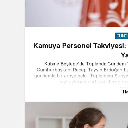
GÜND
Kamuya Personel Takviyesi: 
Y
Kabine Beştepe'de Toplandı: Gündem Yo
Cumhurbaşkanı Recep Tayyip Erdoğan baş
gündemle bir araya geldi. Toplantıda Suriye
yaz aylarında artış gösteren orm
Ha