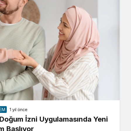
EM
1 yıl önce
 Doğum İzni Uygulamasında Yeni
 Başlıyor