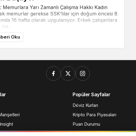
 Memurlara Yarı Zamanlı Çalışma Hakkı Kadın
erek memurlar gerekse SSK’lılar için doğum öncesi 8
mda 16 hafta olarak uygulanıyor. Erkek çalışanlara
ise...
beri Oku
lar
Popüler Sayfalar
Döviz Kurları
anşetleri
Kripto Para Piyasaları
nsight
Puan Durumu