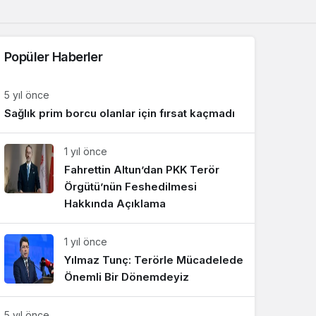
Sistem Modu
Sistem modunu seçin.
Popüler Haberler
5 yıl önce
Sağlık prim borcu olanlar için fırsat kaçmadı
1 yıl önce
Fahrettin Altun’dan PKK Terör
Örgütü’nün Feshedilmesi
Hakkında Açıklama
1 yıl önce
Yılmaz Tunç: Terörle Mücadelede
Önemli Bir Dönemdeyiz
5 yıl önce