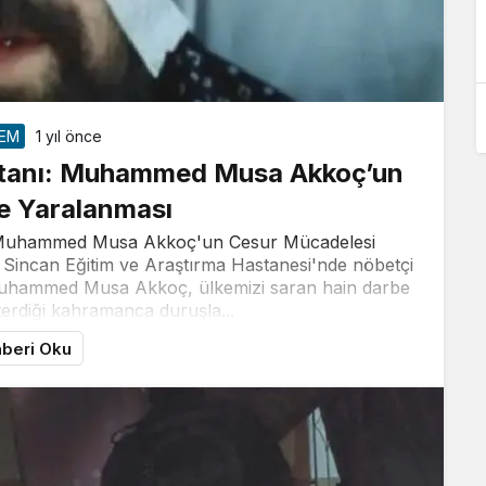
EM
1 yıl önce
stanı: Muhammed Musa Akkoç’un
ve Yaralanması
e Muhammed Musa Akkoç'un Cesur Mücadelesi
 Sincan Eğitim ve Araştırma Hastanesi'nde nöbetçi
uhammed Musa Akkoç, ülkemizi saran hain darbe
sterdiği kahramanca duruşla...
beri Oku