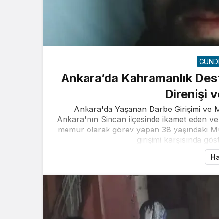
GÜND
Ankara’da Kahramanlık De
Direnişi 
Ankara'da Yaşanan Darbe Girişimi v
Ankara'nın Sincan ilçesinde ikamet eden ve
memur olarak görev yapan 38 yaşındaki M
girişimi karşısında gö
Ha