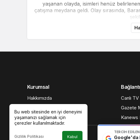
yaşanan olayda, isimleri henüz belirlenemey
çatışma meydana geldi. Olay sırasında, Baran
şeki
Ha
Kurumsal
Bağlantı
Hakkımızda
Canlı TV
Künye
Gazete M
Bu web sitesinde en iyi deneyimi
Gizlilik politikası
Kanews I
yaşamanızı sağlamak için
çerezler kullanılmaktadır.
TERCIH EDILE
Gizlilik Politikası
Kabul
Google'da b