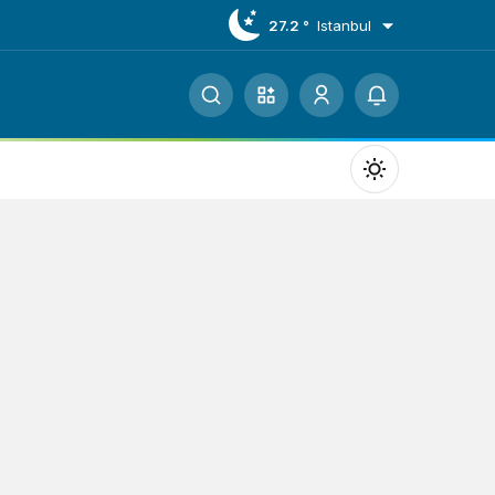
27.2 °
Istanbul
Mod
değiştir
Gündüz Modu
Gündüz modunu seçin.
Gece Modu
Gece modunu seçin.