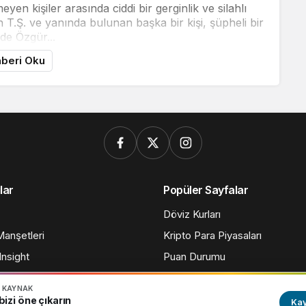
en kişiler arasında ciddi bir gerginlik ve silahlı
 T.Ş. ve yanında bulunan başka bir kişi, şüpheli bir
lde Özgür...
beri Oku
lar
Popüler Sayfalar
Döviz Kurları
anşetleri
Kripto Para Piyasaları
nsight
Puan Durumu
N KAYNAK
Yazarlarımız
Künye
Hesabım
Gizlilik politikası
izi öne çıkarın
Kay