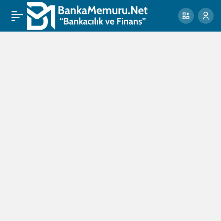
toki
konut
satışı
duyurusu
Haberleri