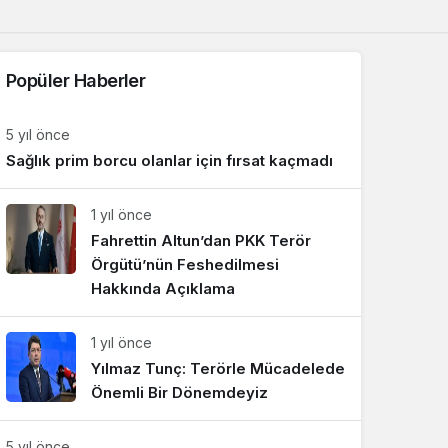
Sistem Modu
Sistem modunu seçin.
Popüler Haberler
5 yıl önce
Sağlık prim borcu olanlar için fırsat kaçmadı
1 yıl önce
Fahrettin Altun’dan PKK Terör
Örgütü’nün Feshedilmesi
Hakkında Açıklama
1 yıl önce
Yılmaz Tunç: Terörle Mücadelede
Önemli Bir Dönemdeyiz
5 yıl önce