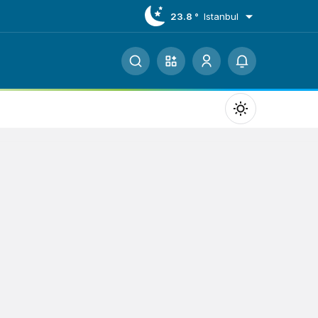
23.8 °
Istanbul
Mod
değiştir
Gündüz Modu
Gündüz modunu seçin.
Gece Modu
Gece modunu seçin.