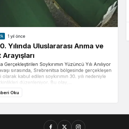
YA
1 yıl önce
30. Yılında Uluslararası Anma ve
 Arayışları
 Gerçekleştirilen Soykırımın Yüzüncü Yılı Anılıyor
vaşı sırasında, Srebrenitsa bölgesinde gerçekleşen
ri olarak kabul edilen soykırımın 30. yılı nedeniyle
inlikleri düzenleniyor. Bu olay,...
beri Oku