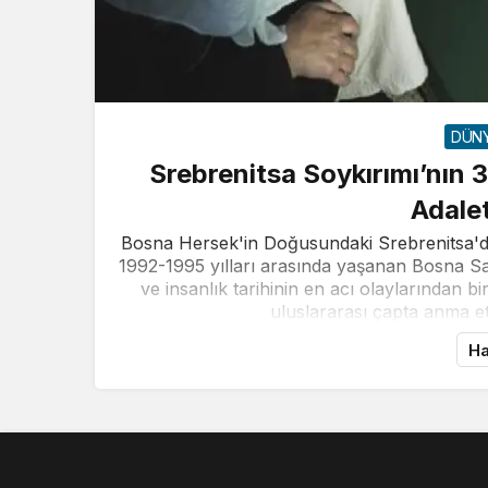
DÜN
Srebrenitsa Soykırımı’nın 
Adalet
Bosna Hersek'in Doğusundaki Srebrenitsa'da
1992-1995 yılları arasında yaşanan Bosna Sa
ve insanlık tarihinin en acı olaylarından bi
uluslararası çapta anma etk
Ha