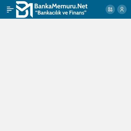
orman
yangını
Haberleri