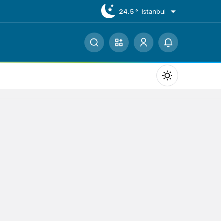
24.5 °
Istanbul
Mod
değiştir
Gündüz Modu
Gündüz modunu seçin.
Gece Modu
Gece modunu seçin.