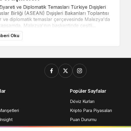
iyareti ve Diplomatik Temasları Türkiye Dışişleri
r Birliği (ASEAN) Dışişleri Bakanları Toplantısı
er ve diplomatik temaslar çerçevesinde Malezya'da
psamda, Malezya'nın başkentinde çeşitli...
beri Oku
lar
Popüler Sayfalar
Döviz Kurları
anşetleri
Kripto Para Piyasaları
nsight
Puan Durumu