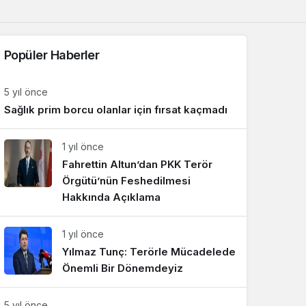
Sistem Modu
Sistem modunu seçin.
Popüler Haberler
5 yıl önce
Sağlık prim borcu olanlar için fırsat kaçmadı
1 yıl önce
Fahrettin Altun’dan PKK Terör
Örgütü’nün Feshedilmesi
Hakkında Açıklama
1 yıl önce
Yılmaz Tunç: Terörle Mücadelede
Önemli Bir Dönemdeyiz
5 yıl önce