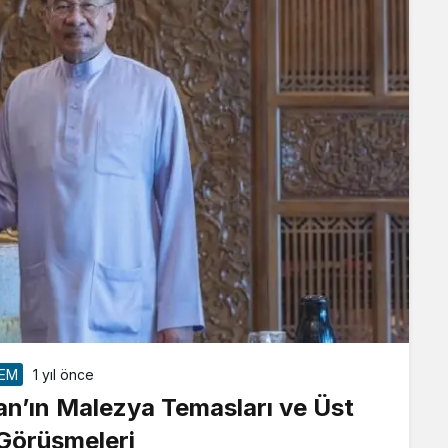
EM
1 yıl önce
dan’ın Malezya Temasları ve Üst
Görüşmeleri