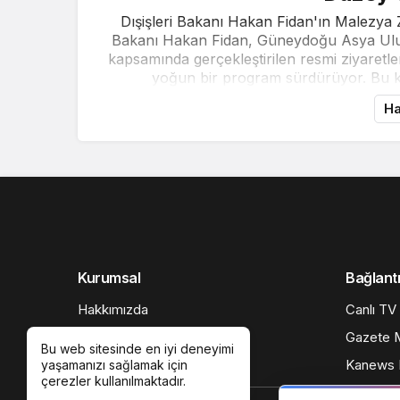
Dışişleri Bakanı Hakan Fidan'ın Malezya Z
Bakanı Hakan Fidan, Güneydoğu Asya Ulusla
kapsamında gerçekleştirilen resmi ziyaretl
yoğun bir program sürdürüyor. Bu ka
Ha
Kurumsal
Bağlantı
Hakkımızda
Canlı TV
Künye
Gazete M
Bu web sitesinde en iyi deneyimi
Gizlilik politikası
Kanews I
yaşamanızı sağlamak için
çerezler kullanılmaktadır.