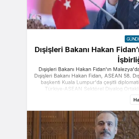
GÜND
Dışişleri Bakanı Hakan Fidan
İşbirl
Dışişleri Bakanı Hakan Fidan'ın Malezya'da
Dışişleri Bakanı Hakan Fidan, ASEAN 58. Dış
başkenti Kuala Lumpur'da çeşitli diplomat
Türkiye-ASEAN Sektörel Diyalog Ortaklı
Ha