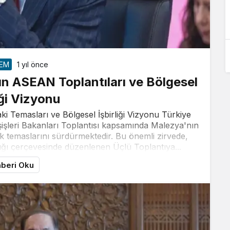
EM
1 yıl önce
’ın ASEAN Toplantıları ve Bölgesel
iği Vizyonu
ki Temasları ve Bölgesel İşbirliği Vizyonu Türkiye
işleri Bakanları Toplantısı kapsamında Malezya'nın
ik temaslarını sürdürmektedir. Bu önemli zirvede,
ğı çerçevesinde düzenlenen Üçlü Toplantıya...
beri Oku