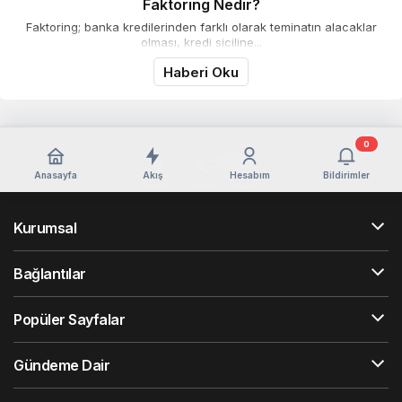
Faktoring Nedir?
Faktoring; banka kredilerinden farklı olarak teminatın alacaklar
olması, kredi siciline...
Haberi Oku
0
Anasayfa
Akış
Hesabım
Bildirimler
Kurumsal
Bağlantılar
Popüler Sayfalar
Gündeme Dair