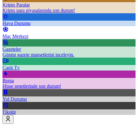
Kripto Paralar
Kripto para piyasalarında son durum!
Hava Durumu
Maç Merkezi
Gazeteler
Günün gazete manşetlerini inceleyin.
Canlı Tv
Borsa
Hisse senetlerinde son durum!
Yol Durumu
Fikstür