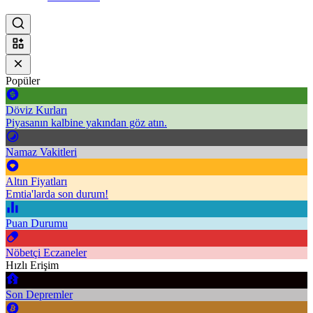
Popüler
Döviz Kurları
Piyasanın kalbine yakından göz atın.
Namaz Vakitleri
Altın Fiyatları
Emtia'larda son durum!
Puan Durumu
Nöbetçi Eczaneler
Hızlı Erişim
Son Depremler