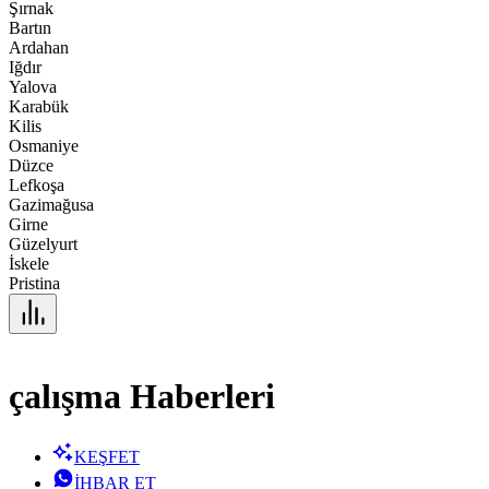
Şırnak
Bartın
Ardahan
Iğdır
Yalova
Karabük
Kilis
Osmaniye
Düzce
Lefkoşa
Gazimağusa
Girne
Güzelyurt
İskele
Pristina
çalışma Haberleri
KEŞFET
İHBAR ET