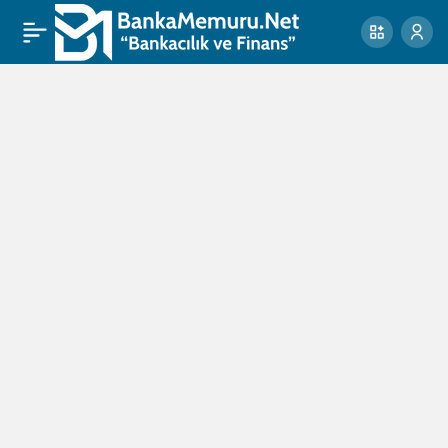
bireysel
ve
kurumsal
bankacılık
Haberleri