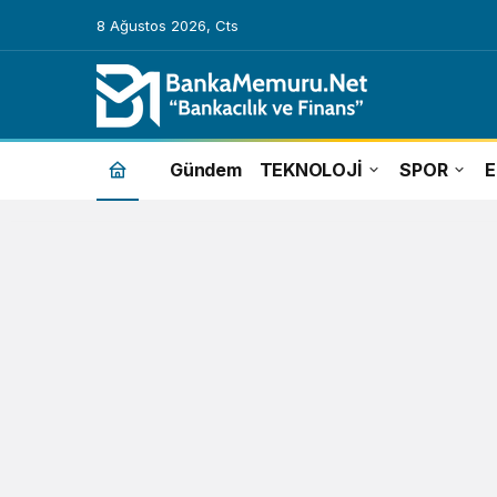
8 Ağustos 2026, Cts
20
Gündem
TEKNOLOJİ
SPOR
temmuz
altın
fiyatları
ne
kadar
Haberleri