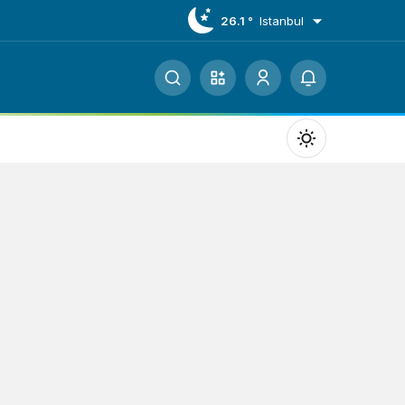
26.1 °
Istanbul
Mod
değiştir
Gündüz Modu
Gündüz modunu seçin.
Gece Modu
Gece modunu seçin.