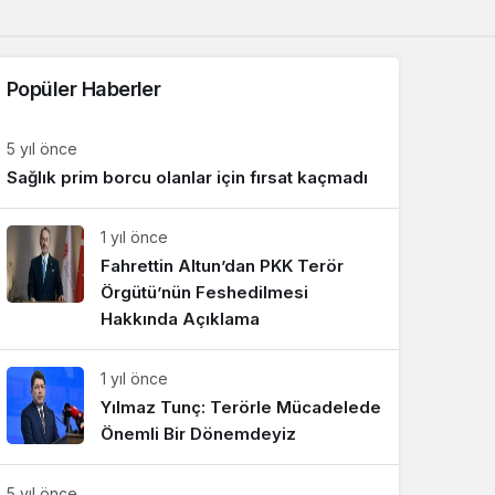
Sistem Modu
Sistem modunu seçin.
Popüler Haberler
5 yıl önce
Sağlık prim borcu olanlar için fırsat kaçmadı
1 yıl önce
Fahrettin Altun’dan PKK Terör
Örgütü’nün Feshedilmesi
Hakkında Açıklama
1 yıl önce
Yılmaz Tunç: Terörle Mücadelede
Önemli Bir Dönemdeyiz
5 yıl önce