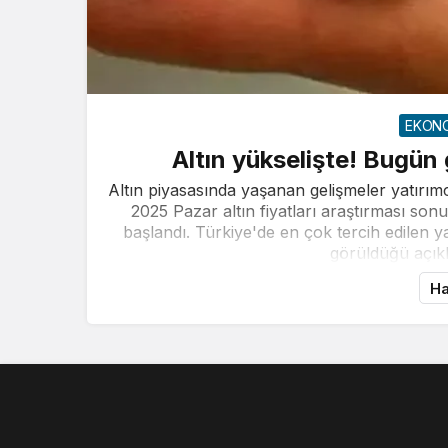
EKON
Altın yükselişte! Bugün
Altın piyasasında yaşanan gelişmeler yatırım
2025 Pazar altın fiyatları araştırması son
başlandı. Türkiye'de en çok tercih edilen yat
görüldüğü açıkl
Ha