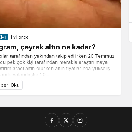
OMİ
1 yıl önce
 gram, çeyrek altın ne kadar?
cılar tarafından yakından takip edilirken 20 Temmuz
ucu pek çok kişi tarafından merakla araştırılmaya
ırım aracı altın olurken altın fiyatlarında yükseliş
andı. Vatandaşlar 20...
beri Oku