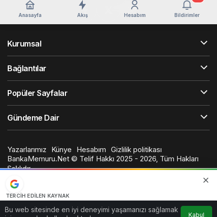
Anasayfa
Akış
Hesabım
Bildirimler
Kurumsal
Bağlantılar
Popüler Sayfalar
Gündeme Dair
Yazarlarımız
Künye
Hesabım
Gizlilik politikası
BankaMemuru.Net © Telif Hakkı 2025 - 2026, Tüm Hakları
Saklıdır
TERCIH EDILEN KAYNAK
Google'da bizi öne çıkarın
Bu web sitesinde en iyi deneyimi yaşamanızı sağlamak
Kabul
Kaynağı Ekle