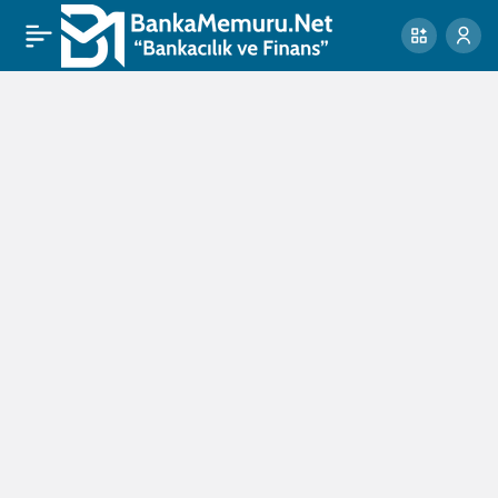
lupus
hastalığı
Haberleri