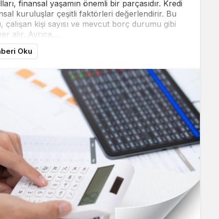
lları, finansal yaşamın önemli bir parçasıdır. Kredi
al kuruluşlar çeşitli faktörleri değerlendirir. Bu
u, çalışan kişi sayısı ve mevcut borç durumu gibi
er alır. Ayrıca,...
beri Oku