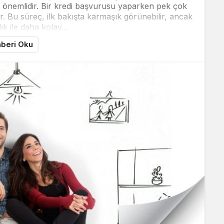
k önemlidir. Bir kredi başvurusu yaparken pek çok
 Bu süreç, ilk bakışta karmaşık görünebilir, ancak
lık ile daha kolay...
beri Oku