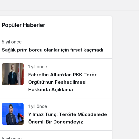
Sistem Modu
Sistem modunu seçin.
Popüler Haberler
5 yıl önce
Sağlık prim borcu olanlar için fırsat kaçmadı
1 yıl önce
Fahrettin Altun’dan PKK Terör
Örgütü’nün Feshedilmesi
Hakkında Açıklama
1 yıl önce
Yılmaz Tunç: Terörle Mücadelede
Önemli Bir Dönemdeyiz
5 yıl önce