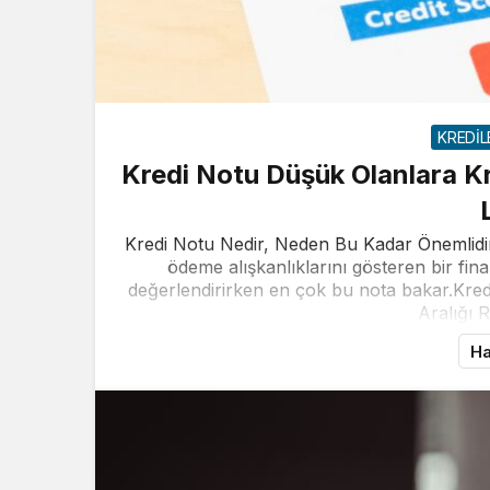
KREDİL
Kredi Notu Düşük Olanlara K
Kredi Notu Nedir, Neden Bu Kadar Önemlidir? 
ödeme alışkanlıklarını gösteren bir fin
değerlendirirken en çok bu nota bakar.Kredi 
Aralığı 
Ha