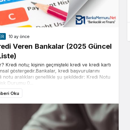
ER
10 ay önce
redi Veren Bankalar (2025 Güncel
Liste)
Kredi notu; kişinin geçmişteki kredi ve kredi kartı
ansal göstergedir.Bankalar, kredi başvurularını
notu aralıkları genellikle şu şekildedir: Kredi Notu
Risk Durumu 0...
beri Oku