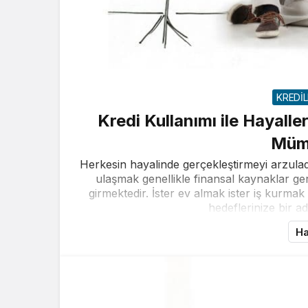
KREDİ
Kredi Kullanımı ile Hayall
Müm
Herkesin hayalinde gerçekleştirmeyi arzulad
ulaşmak genellikle finansal kaynaklar ger
girmektedir. İster ev almak ister iş kurmak 
hedeflerinize bir adı
Ha