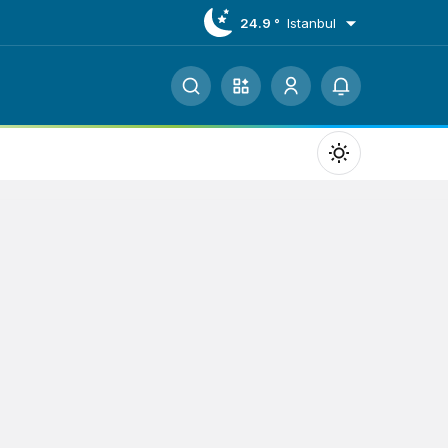
24.9 °
Istanbul
Mod
değiştir
Gündüz Modu
Gündüz modunu seçin.
Gece Modu
Gece modunu seçin.