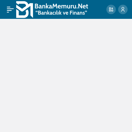
İnsan
Haklarını
İnceleme
Komisyonu
Haberleri