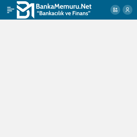
haziran
ayı
rekorları
Haberleri