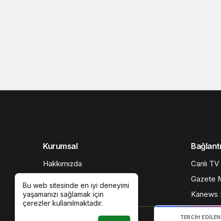
Kurumsal
Bağlantı
Hakkımızda
Canlı TV
Künye
Gazete M
Bu web sitesinde en iyi deneyimi
Gizlilik politikası
Kanews I
yaşamanızı sağlamak için
çerezler kullanılmaktadır.
TERCIH EDILE