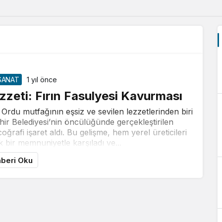
SANAT
1 yıl önce
ezzeti: Fırın Fasulyesi Kavurması
rdu mutfağının eşsiz ve sevilen lezzetlerinden biri
hir Belediyesi’nin öncülüğünde gerçekleştirilen
ğrafi işaret aldı. Bu gelişme, hem yerel üreticileri
 bir memnuniyetle karşıladı ve...
beri Oku