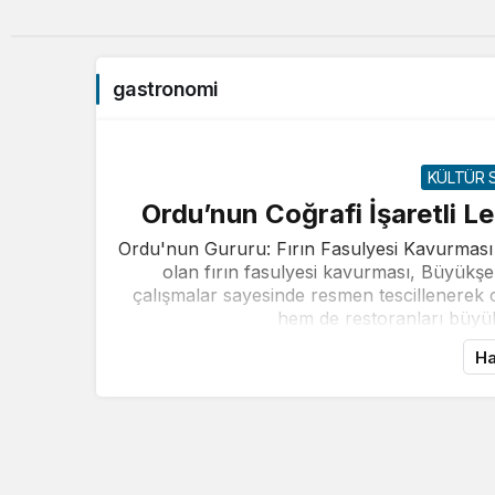
gastronomi
KÜLTÜR 
Ordu’nun Coğrafi İşaretli L
Ordu'nun Gururu: Fırın Fasulyesi Kavurması O
olan fırın fasulyesi kavurması, Büyükşe
çalışmalar sayesinde resmen tescillenerek co
hem de restoranları büyük
Ha