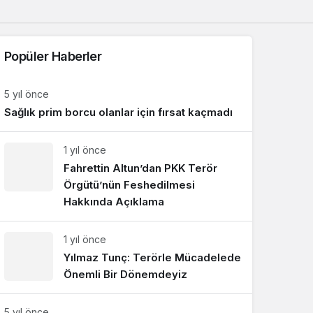
Sistem Modu
Sistem modunu seçin.
Popüler Haberler
5 yıl önce
Sağlık prim borcu olanlar için fırsat kaçmadı
1 yıl önce
Fahrettin Altun’dan PKK Terör
Örgütü’nün Feshedilmesi
Hakkında Açıklama
1 yıl önce
Yılmaz Tunç: Terörle Mücadelede
Önemli Bir Dönemdeyiz
5 yıl önce