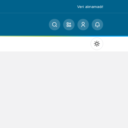
Veri alınamadı!
Mod
değiştir
Gündüz Modu
Gündüz modunu seçin.
Gece Modu
Gece modunu seçin.