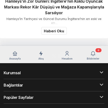
Hamleys’in Zor Günleri: İngiltere’nin Köklü Oyuncak
Markası Rekor Kâr Düşüşü ve Mağaza Kapanışlarıyla
Sarsılıyor
Hamleys’in Tarihçesi ve Güncel Durumu İngiltere’nin en eski ve
en...
Haberi Oku
0
Anasayfa
Akış
Hesabım
Bildirimler
Kurumsal
Bağlantılar
Popüler Sayfalar