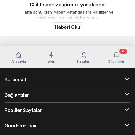
10 ilde denize girmek yasaklandı
Hafta sonu planı yapan vatandaşlara valilikler ve
kaymakamlıklardan ardı ardına...
Haberi Oku
0
Anasayfa
Akış
Hesabım
Bildirimler
Kurumsal
Bağlantılar
Popüler Sayfalar
Gündeme Dair